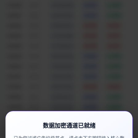
3466668
20:53
0+4+5=09
杀大双
命中
杀
3466667
20:50
4+2+4=10
杀大双
命中
杀
3466666
20:46
2+6+2=10
杀小双
未中
3466665
20:43
1+4+3=08
杀小双
未中
3466664
20:39
3+1+6=10
杀小双
未中
3466663
20:36
6+4+4=14
杀大单
命中
杀
3466662
20:32
7+9+8=24
杀小双
命中
杀
3466661
20:29
7+4+7=18
杀小单
命中
杀
3466660
20:25
0+0+7=07
杀小单
未中
3466659
20:22
0+8+4=12
杀大双
命中
杀
3466658
20:18
7+4+7=18
杀小双
命中
杀
3466657
20:15
8+6+8=22
杀大双
未中
数据加密通道已就绪
3466656
20:11
2+6+0=08
杀大双
命中
杀
3466655
20:08
9+7+3=19
杀大单
未中