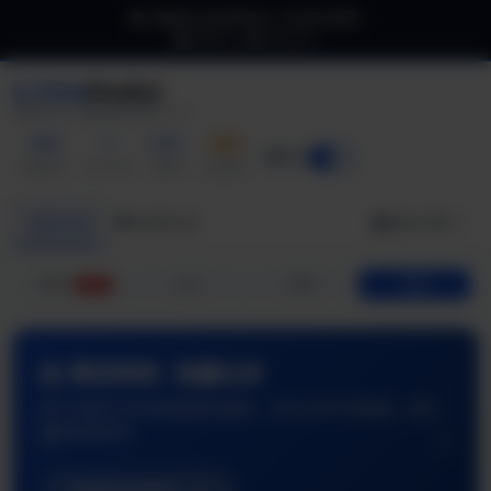
数据安全加密传输
实时同步更新
帮助中心
商务合作
Data
Predict
加拿大28 · 智能预测引擎 v3.0
400
7
1.8%
杀组
开启
数据样本
命中次数
准确率
当前模式
加拿大28
台湾PC28
算法引擎
组合
大小
单双
杀组
热门
大数据驱动决策
，提供
累积海量历史数据，通过机器学习持续优化算法，提升预
准确率。