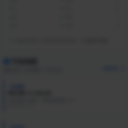
单
3
双
4
大
4
小
3
大单
3
大双
1
小单
0
小双
3
后续开出号码：
12 15 10 15 19 12 16
数据实时更新
行业动态
查看更多
最新资讯 · 技术更新 · 平台公告
技术更新
算法引擎 v3.0 正式上线
全新深度学习模型，预测准确率提升12%
2026-07-18
平台公告