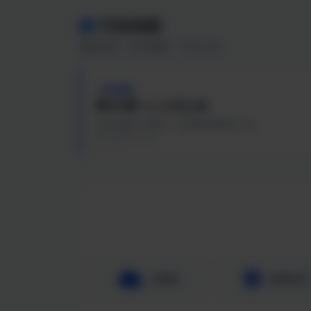
行业动态
最新资讯 · 技术更新 · 平台公告
技术更新
算法引擎 v3.0 正式上线
全新深度学习模型，预测准确率提升12%
2026-07-18
云数据
智算科技