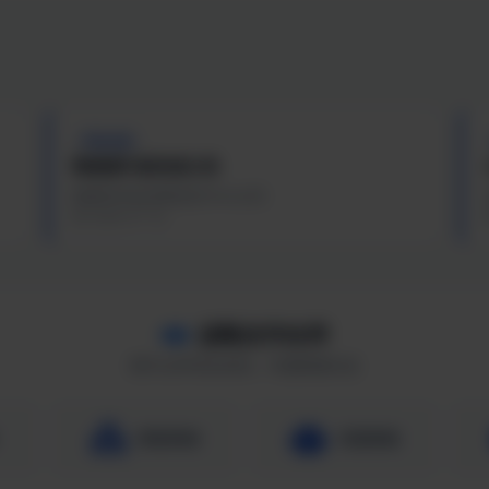
平台公告
数据源升级完成公告
数据同步延迟降低至50ms以内
2026-07-16
战略合作伙伴
携手业界领先机构，共建数据生态
数联网络
深蓝智能