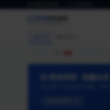
数据安全加密传输
|
实时同步更新
|
Data
Predict
加拿大28 · 智能预测引擎 v3.0
加拿大28
台湾PC28
组合
热门
大数据驱动决策
累积海量历史数据，通过机器学习持续
查看数据看板