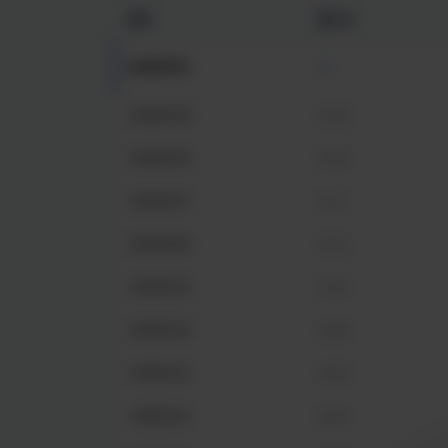
期号
倒计时
--
3466550
3466549
13:24
3466548
13:20
3466547
13:17
3466546
13:13
3466545
13:10
3466544
13:06
3466543
13:03
3466542
12:59