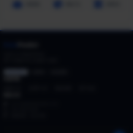
深蓝智能
数据工场
云擎科技
Data
Predict
加拿大28 智能预测系统
基于大数据分析与机器学习模型
ISO 27001
GDPR
SSL加密
快速导航
加拿大28
台湾PC28
隐私政策
用户协议
联系方式
service@datapredict.com
400-888-9999
数据加密 · 安全可靠