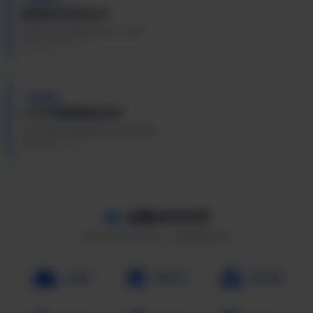
数据源升级完成公告
数据同步延迟降低至50ms以内
2026-07-16
行业资讯
2026年度数据报告发布
全面回顾年度数据趋势与预测表现
2026-07-14
战略合作伙伴
携手业界领先机构，共建数据生态
云数据
智算科技
数联网络