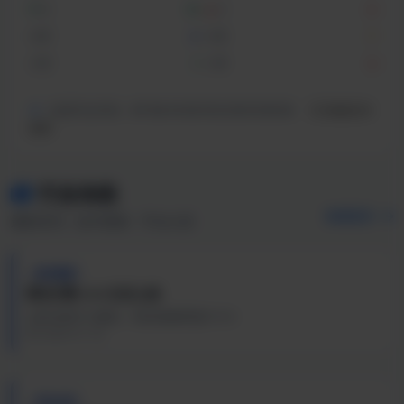
大
13
小
3
大单
6
大双
7
小单
1
小双
2
后续开出号码：
07 04 14 16 15 12 18 15 18 16
数据实时
更新
行业动态
查看更多
最新资讯 · 技术更新 · 平台公告
技术更新
算法引擎 v3.0 正式上线
全新深度学习模型，预测准确率提升12%
2026-07-18
平台公告