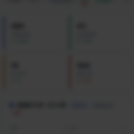
3466826
06:06
0+2+3=05
命中
大小
双
480
4%
总数据记录
综合准确率
+12.5%
+3.2%
16
384
累计命中
偏差次数
+8
-2.1%
数据统计分析 · 近400期
号码 07
出现 16 次
4%
单
7
双
9